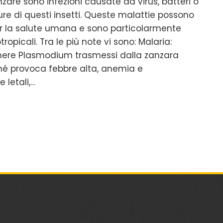
zare sono infezioni causate da virus, batteri o
ture di questi insetti. Queste malattie possono
er la salute umana e sono particolarmente
tropicali. Tra le più note vi sono: Malaria:
nere Plasmodium trasmessi dalla zanzara
ché provoca febbre alta, anemia e
 letali,…