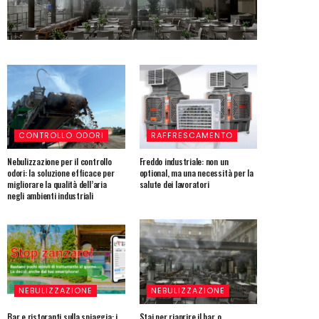
CONTROLLO ODORI
RAFFRESCAMENTO
Nebulizzazione per il controllo
Freddo industriale: non un
odori: la soluzione efficace per
optional, ma una necessità per la
migliorare la qualità dell’aria
salute dei lavoratori
negli ambienti industriali
NEBULIZZAZIONE
NEBULIZZAZIONE
Bar e ristoranti sulla spiaggia: i
Stai per riaprire il bar o