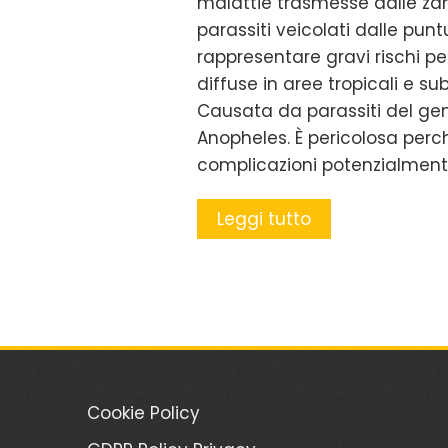
malattie trasmesse dalle zan
parassiti veicolati dalle pun
rappresentare gravi rischi p
diffuse in aree tropicali e sub
Causata da parassiti del ge
Anopheles. È pericolosa per
complicazioni potenzialmente
Leggi tutto
Cookie Policy