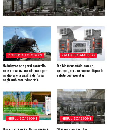
CONTROLLO ODORI
RAFFRESCAMENTO
Nebulizzazione per il controllo
Freddo industriale: non un
odori: la soluzione efficace per
optional, ma una necessità per la
migliorare la qualità dell’aria
salute dei lavoratori
negli ambienti industriali
NEBULIZZAZIONE
NEBULIZZAZIONE
Bar e ristoranti sulla spiaggia: i
Stai per riaprire il bar o