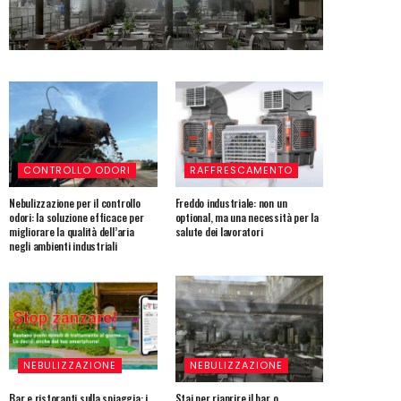
CONTROLLO ODORI
RAFFRESCAMENTO
Nebulizzazione per il controllo
Freddo industriale: non un
odori: la soluzione efficace per
optional, ma una necessità per la
migliorare la qualità dell’aria
salute dei lavoratori
negli ambienti industriali
NEBULIZZAZIONE
NEBULIZZAZIONE
Bar e ristoranti sulla spiaggia: i
Stai per riaprire il bar o